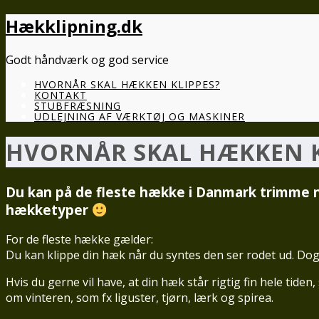
Hækklipning.dk
Godt håndværk og god service
HVORNÅR SKAL HÆKKEN KLIPPES?
KONTAKT
STUBFRÆSNING
UDLEJNING AF VÆRKTØJ OG MASKINER
HVORNÅR SKAL HÆKKEN K
Du kan på de fleste hække i Danmark trimme nå
hækketyper
For de fleste hække gælder:
Du kan klippe din hæk når du syntes den ser rodet ud. Do
Hvis du gerne vil have, at din hæk står rigtig fin hele tid
om vinteren, som fx liguster, tjørn, lærk og spirea.