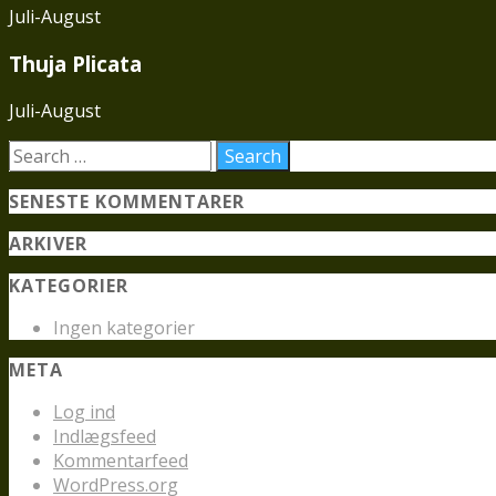
Juli-August
Thuja Plicata
Juli-August
SENESTE KOMMENTARER
ARKIVER
KATEGORIER
Ingen kategorier
META
Log ind
Indlægsfeed
Kommentarfeed
WordPress.org