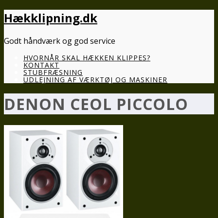
Hækklipning.dk
Godt håndværk og god service
HVORNÅR SKAL HÆKKEN KLIPPES?
KONTAKT
STUBFRÆSNING
UDLEJNING AF VÆRKTØJ OG MASKINER
DENON CEOL PICCOLO